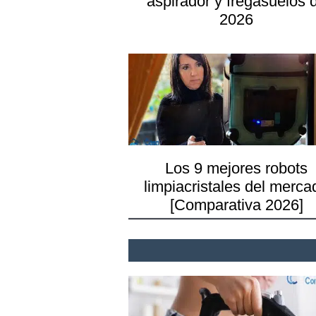
aspirador y fregasuelos 
2026
Los 9 mejores robots
limpiacristales del merca
[Comparativa 2026]
tonos claros en p
visillo es mucho mejor