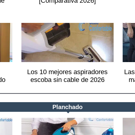
de
[Comparativa 2026]
Los 10 mejores aspiradores
Las
do
escoba sin cable de 2026
m
Planchado
aredes y techos
 opción