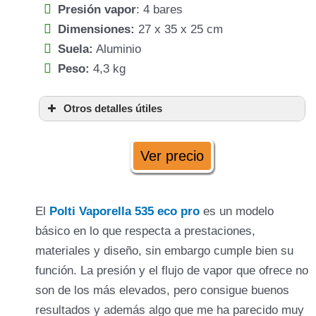
Presión vapor
: 4 bares
Dimensiones:
27 x 35 x 25 cm
Suela:
Aluminio
Peso:
4,3 kg
Otros detalles útiles
aluminio profesional
tapón de seguridad
Ver precio
empuñadura
corcho
El
Polti Vaporella
535 eco pro
es un modelo
básico en lo que respecta a prestaciones,
materiales y diseño, sin embargo cumple bien su
indicadores de luz
función. La presión y el flujo de vapor que ofrece no
son de los más elevados, pero consigue buenos
resultados y además algo que me ha parecido muy