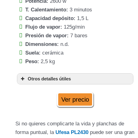
Potencia:
2600 w
T. Calentamiento:
3 minutos
Capacidad depósito:
1,5 L
Flujo de vapor:
125g/min
Presión de vapor:
7 bares
Dimensiones:
n.d.
Suela:
cerámica
Peso:
2,5 kg
Otros detalles útiles
sistema de limpieza
antical
Ver precio
2.600 w.
Si no quieres complicarte la vida y planchas de
forma puntual, la
Ufesa PL2430
puede ser una gran