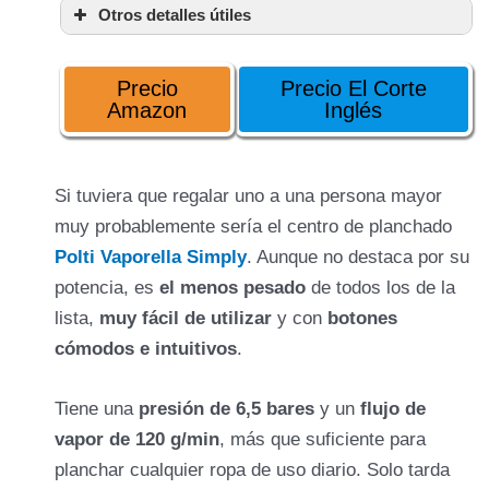
Otros detalles útiles
sistema de
limpieza
antical
Precio
Precio El Corte
Amazon
Inglés
Indicador luminoso
Si tuviera que regalar uno a una persona mayor
muy probablemente sería el centro de planchado
modo ECO
Polti Vaporella Simply
. Aunque no destaca por su
potencia, es
el menos pesado
de todos los de la
lista,
muy fácil de utilizar
y con
botones
cómodos e intuitivos
.
Tiene una
presión de 6,5 bares
y un
flujo de
cable
vapor de 120 g/min
, más que suficiente para
longitud de 1,40 cm
tubo de
planchar cualquier ropa de uso diario. Solo tarda
vapor de 1,50 cm