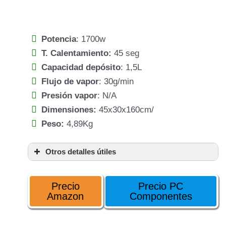
Potencia
: 1700w
T. Calentamiento:
45 seg
Capacidad depósito
: 1,5L
Flujo de vapor
: 30g/min
Presión vapor
: N/A
Dimensiones:
45x30x160cm/
Peso:
4,89Kg
Otros detalles útiles
cepillo especial
Precio
Precio PC
Amazon
Componentes
3 niveles de salida de
vapo
cabezal es tamaño XL