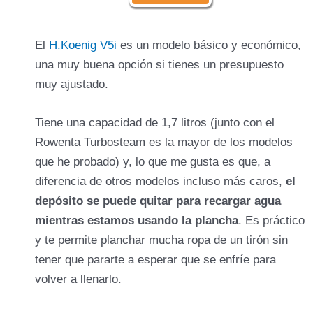
inoxidable
antical con filtro
control manual de
El
H.Koenig V5i
es un modelo básico y económico,
temperatura
una muy buena opción si tienes un presupuesto
muy ajustado.
apagado automático
Tiene una capacidad de 1,7 litros (junto con el
Rowenta Turbosteam es la mayor de los modelos
guardacables
que he probado) y, lo que me gusta es que, a
diferencia de otros modelos incluso más caros,
el
No tiene golpe de vapor
depósito se puede quitar para recargar agua
mientras estamos usando la plancha
. Es práctico
y te permite planchar mucha ropa de un tirón sin
tener que pararte a esperar que se enfríe para
reemplazar
volver a llenarlo.
frecuencia