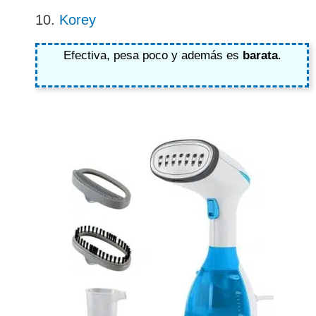
10.
Korey
Efectiva, pesa poco y además es
barata
.