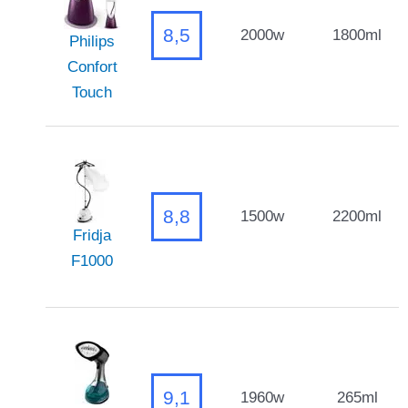
8,5
2000w
1800ml
Philips
Confort
Touch
8,8
1500w
2200ml
Fridja
F1000
9,1
1960w
265ml