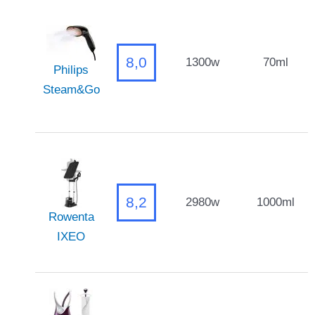
8,0
1300w
70ml
Philips
Steam&Go
8,2
2980w
1000ml
Rowenta
IXEO