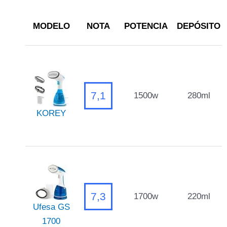
MODELO
NOTA
POTENCIA
DEPÓSITO
7,1
1500w
280ml
KOREY
7,3
1700w
220ml
Ufesa GS
1700