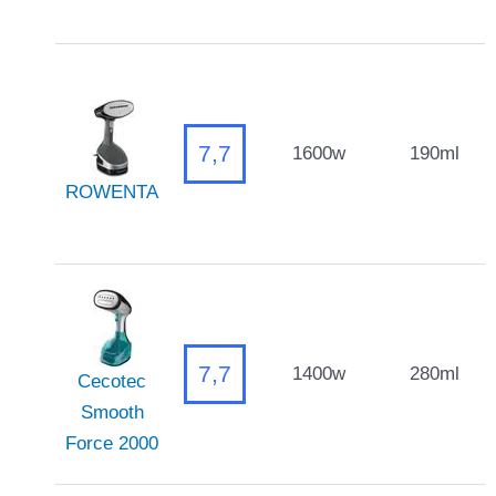
7,7
1600w
190ml
ROWENTA
7,7
1400w
280ml
Cecotec
Smooth
Force 2000