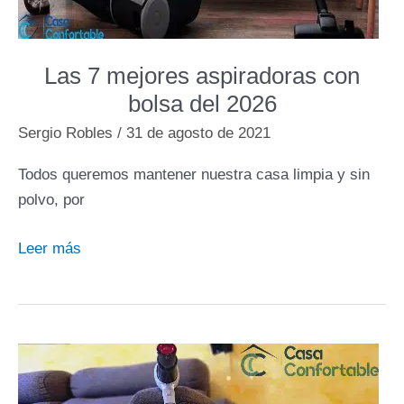
Las 7 mejores aspiradoras con
bolsa del 2026
Sergio Robles
/
31 de agosto de 2021
Todos queremos mantener nuestra casa limpia y sin
polvo, por
Las
Leer más
7
mejores
aspiradoras
con
bolsa
del