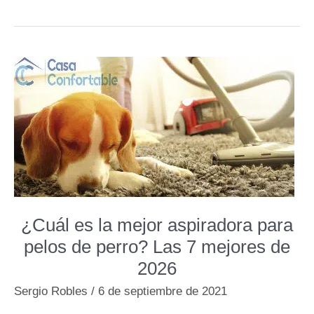
aspirar
pelos
de
perro
o
gato?
¿Cuál es la mejor aspiradora para
pelos de perro? Las 7 mejores de
2026
Sergio Robles
/
6 de septiembre de 2021