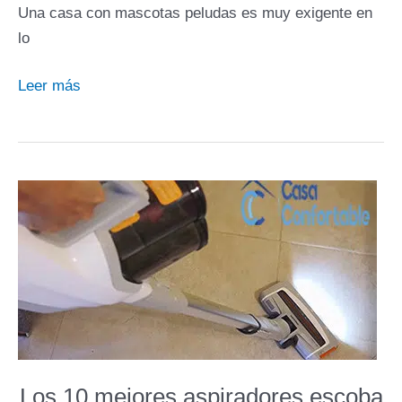
Una casa con mascotas peludas es muy exigente en
lo
¿Cuál
Leer más
es
la
mejor
aspiradora
para
pelos
de
perro?
Las
7
mejores
de
Los 10 mejores aspiradores escoba