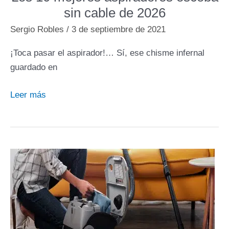
2026
sin cable de 2026
Sergio Robles
/
3 de septiembre de 2021
¡Toca pasar el aspirador!… Sí, ese chisme infernal
guardado en
Los
Leer más
10
mejores
aspiradores
escoba
sin
cable
de
2026