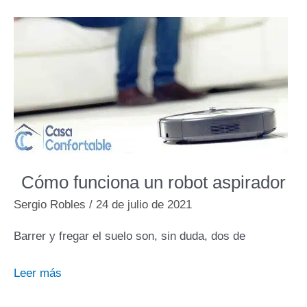
SPEEDPRO
sin
cable
2
en
1:
Review
y
opinión
honesta
Cómo funciona un robot aspirador
Sergio Robles
/
24 de julio de 2021
Barrer y fregar el suelo son, sin duda, dos de
Cómo
Leer más
funciona