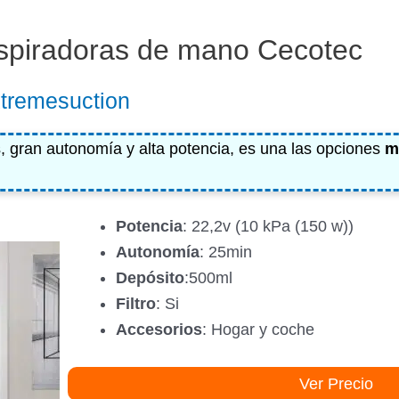
spiradoras de mano Cecotec
tremesuction
, gran autonomía y alta potencia, es una las opciones
m
Potencia
: 22,2v (10 kPa (150 w))
Autonomía
: 25min
Depósito
:500ml
Filtro
: Si
Accesorios
: Hogar y coche
Ver Precio