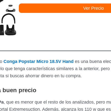
5,5 kPa
Sólido y
Ver Precio
20 min
500 ml
(75w)
líquido
4,5 kPa
Sólido y
20 min
500 ml
(50w)
líquido
co
Conga Popstar Micro 18.5V
Hand
es una buena elec
 que tenga características similares a la anterior, pero
ta si buscas ahorrar dinero en tu compra.
a buen precio
Pa
, que es menor que el resto de los analizados, pero 
rtal Extremesuction. Además, alcanza los 110 w que es