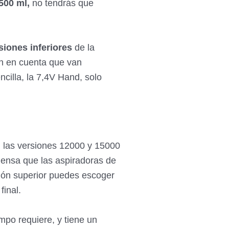
500 ml,
no
tendrás que
siones inferiores
de la
en en cuenta que van
cilla, la 7,4V Hand, solo
n las versiones 12000 y 15000
iensa que las aspiradoras de
ión superior puedes escoger
 final.
mpo requiere, y tiene un