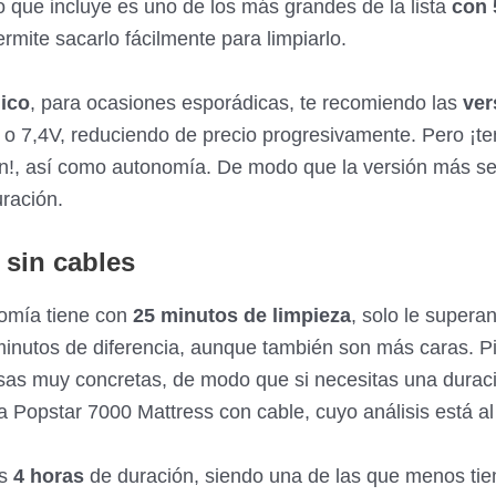
o que incluye es uno de los más grandes de la lista
con 
ermite sacarlo fácilmente para limpiarlo.
ico
, para ocasiones esporádicas, te recomiendo las
ver
 o 7,4V, reduciendo de precio progresivamente. Pero ¡t
n!, así como autonomía. De modo que la versión más sen
uración.
sin cables
omía tiene con
25 minutos de limpieza
, solo le supera
inutos de diferencia, aunque también son más caras. P
sas muy concretas, de modo que si necesitas una durac
 Popstar 7000 Mattress con cable, cuyo análisis está al
as
4 horas
de duración, siendo una de las que menos tie