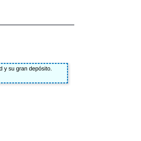
ACCESORIOS
FILTRO
ACCESORIOS
FILTRO
d y su gran depósito.
Hogar y coche
SI
Hogar, coche y
SI
mascota