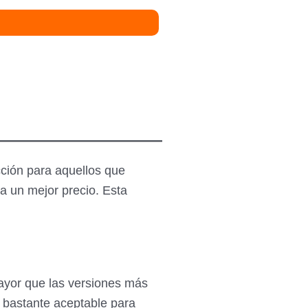
Hogar y coche
SI
Hogar y coche
SI
ción para aquellos que
 a un mejor precio. Esta
mayor que las versiones más
 bastante aceptable para