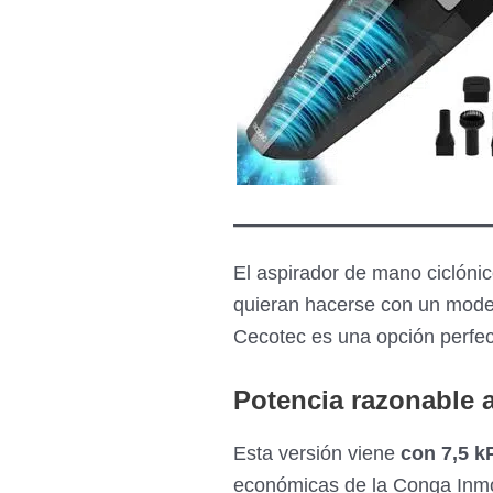
INMORTAL
Extremesuction
141,1 V Hand
CECOTEC CONGA
INMORTAL
Extremesuction
7,4 V Hand
El aspirador de mano ciclóni
quieran hacerse con un modelo
Cecotec es una opción perfec
Potencia razonable 
Esta versión viene
con 7,5 k
económicas de la Conga Inmo