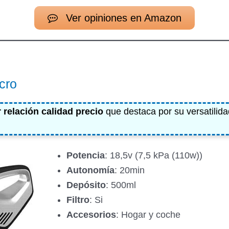
Ver opiniones en Amazon
POTENCIA
AUTONOMÍA
USOS
DEPÓSITO
POTENCIA
AUTONOMÍA
USOS
DEPÓSITO
cro
10 kPa (150
Sólido y
 relación calidad precio
que destaca por su versatilida
25 min
500 ml
w)
líquido
Potencia
: 18,5v (7,5 kPa (110w))
Autonomía
: 20min
Sólido y
7 kPa (100w)
20 min
500 ml
Depósito
: 500ml
líquido
Filtro
: Si
Accesorios
: Hogar y coche