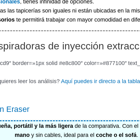
sionales
, tienes infinidad de opciones.
das las tapicerías son iguales ni están ubicadas en la m
sorios
te permitirá trabajar con mayor comodidad en dif
spiradoras de inyección extracc
cd9″ border=»1px solid #e8c800″ color=»#877100″ text_
uieres leer los análisis?
Aquí puedes ir directo a la tab
in Eraser
eña, portátil y la
más ligera
de la comparativa. Con e
mano
y sin cables, ideal para el
coche o el sofá
.