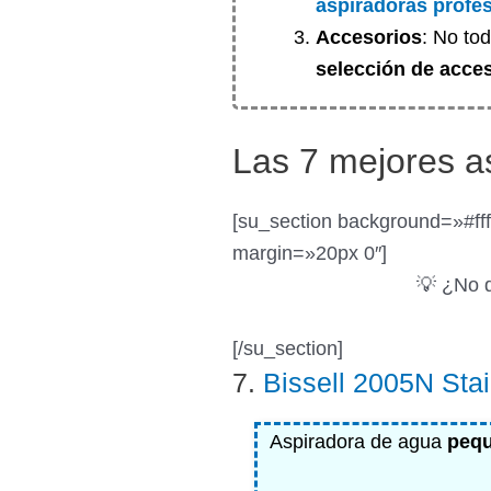
aspiradoras profe
Accesorios
: No to
selección de acce
Las 7 mejores a
[su_section background=»#fff
margin=»20px 0″]
💡 ¿No q
[/su_section]
7.
Bissell 2005N Sta
Aspiradora de agua
pequ