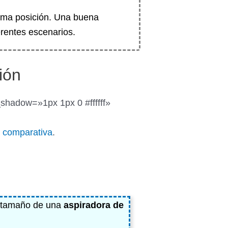
isma posición. Una buena
erentes escenarios.
ión
shadow=»1px 1px 0 #ffffff»
la comparativa
.
l tamaño de una
aspiradora de